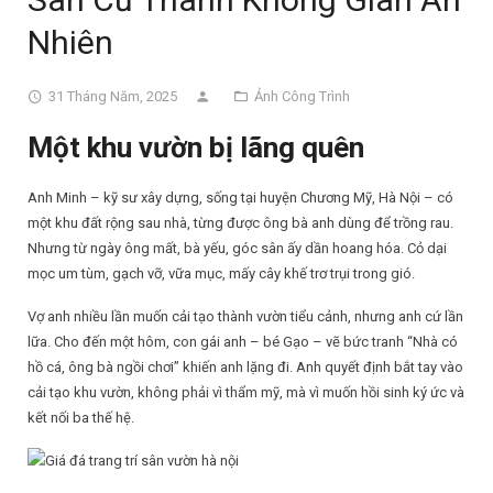
Nhiên
31 Tháng Năm, 2025
Ảnh Công Trình
Một khu vườn bị lãng quên
Anh Minh – kỹ sư xây dựng, sống tại huyện Chương Mỹ, Hà Nội – có
một khu đất rộng sau nhà, từng được ông bà anh dùng để trồng rau.
Nhưng từ ngày ông mất, bà yếu, góc sân ấy dần hoang hóa. Cỏ dại
mọc um tùm, gạch vỡ, vữa mục, mấy cây khế trơ trụi trong gió.
Vợ anh nhiều lần muốn cải tạo thành vườn tiểu cảnh, nhưng anh cứ lần
lữa. Cho đến một hôm, con gái anh – bé Gạo – vẽ bức tranh “Nhà có
hồ cá, ông bà ngồi chơi” khiến anh lặng đi. Anh quyết định bắt tay vào
cải tạo khu vườn, không phải vì thẩm mỹ, mà vì muốn hồi sinh ký ức và
kết nối ba thế hệ.