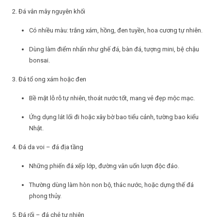
2. Đá vân mây nguyên khối
Có nhiều màu: trắng xám, hồng, đen tuyền, hoa cương tự nhiên.
Dùng làm điểm nhấn như ghế đá, bàn đá, tượng mini, bệ chậu
bonsai.
3. Đá tổ ong xám hoặc đen
Bề mặt lỗ rỗ tự nhiên, thoát nước tốt, mang vẻ đẹp mộc mạc.
Ứng dụng lát lối đi hoặc xây bờ bao tiểu cảnh, tường bao kiểu
Nhật.
4. Đá da voi – đá địa tầng
Những phiến đá xếp lớp, đường vân uốn lượn độc đáo.
Thường dùng làm hòn non bộ, thác nước, hoặc dựng thế đá
phong thủy.
5. Đá rối – đá chẻ tự nhiên