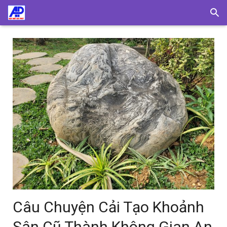
Câu Chuyện Cải Tạo Khoảnh
Sân Cũ Thành Không Gian An