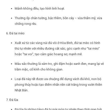
Mảnh không đều, tạo hình linh hoạt.
Thường ốp chân tường, bậc thềm, bồn cây – vừa thẩm mỹ, vừa
chống rong rêu.
6. Đá tai mèo
Xuất xứ từ các vùng núi đá vôi ở Hòa Bình, đá tai mèo có hình
thù tự nhiên với nhiều đường cắt sắc, góc cạnh như “tai mèo”
hoặc “tai voi”, tạo cảm giác hoang sơ, mạnh mẽ.
Màu sắc thường là xám tro, ghi đậm hoặc xanh đen, mang lại vẻ
trầm mặc, cổ kính cho không gian.
Loại đá này rất được ưa chuộng để dựng vách đá khô, non bộ
phong thủy hoặc tạo điểm nhấn nền cát trắng trong vườn thiền
Nhật Bản.
7. Đá lũa
Đá lũa là những tảng đá bị mài mòn tự nhiên theo thời gian bởi