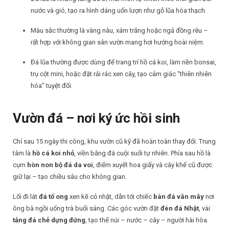
nước và gió, tạo ra hình dáng uốn lượn như gỗ lũa hóa thạch.
Màu sắc thường là vàng nâu, xám trắng hoặc ngả đồng rêu –
rất hợp với không gian sân vườn mang hơi hướng hoài niệm.
Đá lũa thường được dùng để trang trí hồ cá koi, làm nền bonsai,
trụ cột mini, hoặc đặt rải rác xen cây, tạo cảm giác “thiên nhiên
hóa” tuyệt đối.
Vườn đá – nơi ký ức hồi sinh
Chỉ sau 15 ngày thi công, khu vườn cũ kỹ đã hoàn toàn thay đổi. Trung
tâm là
hồ cá koi nhỏ
, viền bằng đá cuội suối tự nhiên. Phía sau hồ là
cụm
hòn non bộ đá da voi
, điểm xuyết hoa giấy và cây khế cũ được
giữ lại – tạo chiều sâu cho không gian.
Lối đi lát
đá tổ ong
xen kẽ cỏ nhật, dẫn tới chiếc
bàn đá vân mây
nơi
ông bà ngồi uống trà buổi sáng. Các góc vườn đặt
đèn đá Nhật
, vài
tảng đá chẻ dựng đứng
, tạo thế núi – nước – cây – người hài hòa.