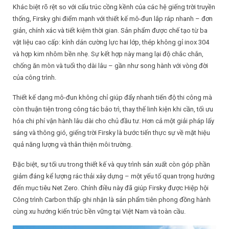
Khác biệt rõ rệt so với cấu trúc cồng kềnh của các hệ giếng trời truyền
thống, Firsky ghi điểm mạnh với thiết kế mô-đun lắp ráp nhanh – đơn
giản, chính xác và tiết kiệm thời gian. Sản phẩm được chế tạo từ ba
vật liệu cao cấp: kính dán cường lực hai lớp, thép không gỉ inox 304
và hợp kim nhôm bền nhẹ. Sự kết hợp này mang lại độ chắc chắn,
chống ăn mòn và tuổi thọ dài lâu – gần như song hành với vòng đời
của công trình.
Thiết kế dạng mô-đun không chỉ giúp đẩy nhanh tiến độ thi công mà
còn thuận tiện trong công tác bảo trì, thay thế linh kiện khi cần, tối ưu
hóa chi phí vận hành lâu dài cho chủ đầu tư. Hơn cả một giải pháp lấy
sáng và thông gió, giếng trời Firsky là bước tiến thực sự về mặt hiệu
quả năng lượng và thân thiện môi trường.
Đặc biệt, sự tối ưu trong thiết kế và quy trình sản xuất còn góp phần
giảm đáng kể lượng rác thải xây dựng – một yếu tố quan trọng hướng
đến mục tiêu Net Zero. Chính điều này đã giúp Firsky được Hiệp hội
Công trình Carbon thấp ghi nhận là sản phẩm tiên phong đồng hành
cùng xu hướng kiến trúc bền vững tại Việt Nam và toàn cầu.