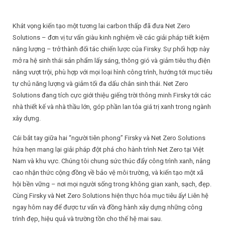
Khát vọng kiến tạo một tương lai carbon thấp đã đưa Net Zero
Solutions – đơn vị tư vấn giàu kinh nghiệm về các giải pháp tiết kiệm
năng lượng – trở thành đối tác chiến lược của Firsky. Sự phối hợp này
mở ra hệ sinh thái sản phẩm lấy sáng, thông gió và giảm tiêu thụ điện
năng vượt trội, phù hợp với mọi loại hình công trình, hướng tới mục tiêu
tự chủ năng lượng và giảm tối đa dấu chân sinh thái. Net Zero
Solutions đang tích cực giới thiệu giếng trời thông minh Firsky tới các
nhà thiết kế và nhà thầu lớn, góp phần lan tỏa giá trị xanh trong ngành
xây dựng.
Cái bắt tay giữa hai “người tiên phong” Firsky và Net Zero Solutions
hứa hẹn mang lại giải pháp đột phá cho hành trình Net Zero tại Việt
Nam và khu vực. Chúng tôi chung sức thúc đẩy công trình xanh, nâng
cao nhận thức cộng đồng về bảo vệ môi trường, và kiến tạo một xã
hội bền vững – nơi mọi người sống trong không gian xanh, sạch, đẹp.
Cùng Firsky và Net Zero Solutions hiện thực hóa mục tiêu ấy! Liên hệ
ngay hôm nay để được tư vấn và đồng hành xây dựng những công
trình đẹp, hiệu quả và trường tồn cho thế hệ mai sau.