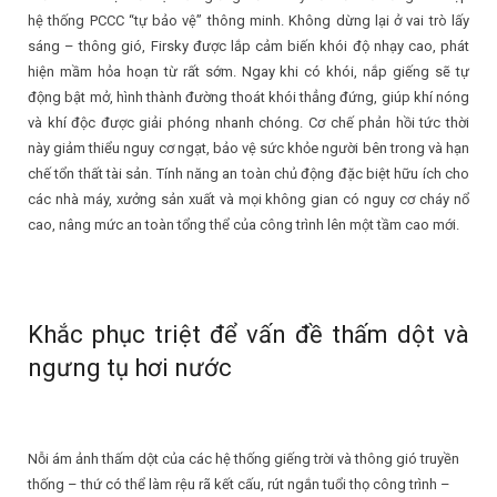
hệ thống PCCC “tự bảo vệ” thông minh. Không dừng lại ở vai trò lấy
sáng – thông gió, Firsky được lắp cảm biến khói độ nhạy cao, phát
hiện mầm hỏa hoạn từ rất sớm. Ngay khi có khói, nắp giếng sẽ tự
động bật mở, hình thành đường thoát khói thẳng đứng, giúp khí nóng
và khí độc được giải phóng nhanh chóng. Cơ chế phản hồi tức thời
này giảm thiểu nguy cơ ngạt, bảo vệ sức khỏe người bên trong và hạn
chế tổn thất tài sản. Tính năng an toàn chủ động đặc biệt hữu ích cho
các nhà máy, xưởng sản xuất và mọi không gian có nguy cơ cháy nổ
cao, nâng mức an toàn tổng thể của công trình lên một tầm cao mới.
Khắc phục triệt để vấn đề thấm dột và
ngưng tụ hơi nước
Nỗi ám ảnh thấm dột của các hệ thống giếng trời và thông gió truyền
thống – thứ có thể làm rệu rã kết cấu, rút ngắn tuổi thọ công trình –