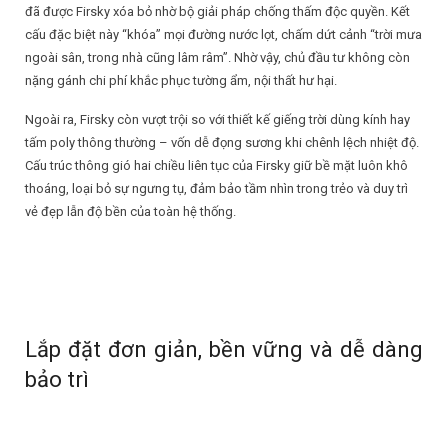
đã được Firsky xóa bỏ nhờ bộ giải pháp chống thấm độc quyền. Kết
cấu đặc biệt này “khóa” mọi đường nước lọt, chấm dứt cảnh “trời mưa
ngoài sân, trong nhà cũng lâm râm”. Nhờ vậy, chủ đầu tư không còn
nặng gánh chi phí khắc phục tường ẩm, nội thất hư hại.
Ngoài ra, Firsky còn vượt trội so với thiết kế giếng trời dùng kính hay
tấm poly thông thường – vốn dễ đọng sương khi chênh lệch nhiệt độ.
Cấu trúc thông gió hai chiều liên tục của Firsky giữ bề mặt luôn khô
thoáng, loại bỏ sự ngưng tụ, đảm bảo tầm nhìn trong trẻo và duy trì
vẻ đẹp lẫn độ bền của toàn hệ thống.
Lắp đặt đơn giản, bền vững và dễ dàng
bảo trì