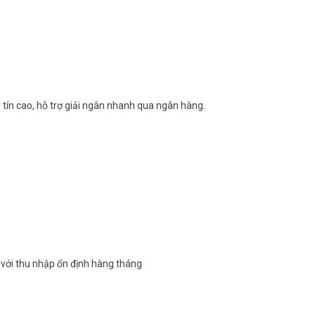
y tín cao, hỗ trợ giải ngân nhanh qua ngân hàng.
với thu nhập ổn định hàng tháng