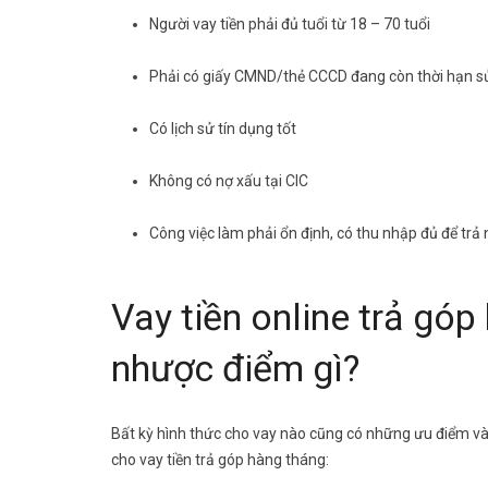
Người vay tiền phải đủ tuổi từ 18 – 70 tuổi
Phải có giấy CMND/thẻ CCCD đang còn thời hạn s
Có lịch sử tín dụng tốt
Không có nợ xấu tại CIC
Công việc làm phải ổn định, có thu nhập đủ để trả 
Vay tiền online trả gó
nhược điểm gì?
Bất kỳ hình thức cho vay nào cũng có những ưu điểm và
cho vay tiền trả góp hàng tháng: