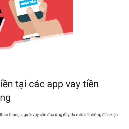
iền tại các app vay tiền
áng
góp theo tháng, người vay cần đáp ứng đầy đủ một số những điều kiện