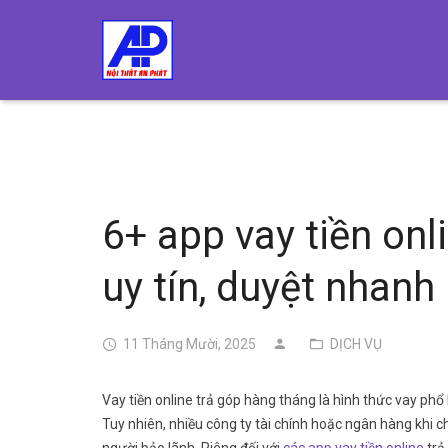
6+ app vay tiền onl
uy tín, duyệt nhanh
11 Tháng Mười, 2025
DỊCH VỤ
Vay tiền online trả góp hàng tháng là hình thức vay phổ 
Tuy nhiên, nhiều công ty tài chính hoặc ngân hàng khi 