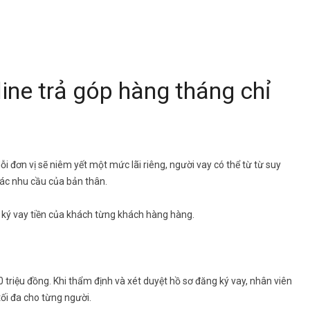
nline trả góp hàng tháng chỉ
i đơn vị sẽ niêm yết một mức lãi riêng, người vay có thể từ từ suy
 các nhu cầu của bản thân.
g ký vay tiền của khách từng khách hàng hàng.
riệu đồng. Khi thẩm định và xét duyệt hồ sơ đăng ký vay, nhân viên
tối đa cho từng người.