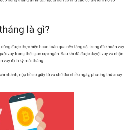
 góp hàng tháng thì khác, người dân có nhu cầu có thể làm hồ sơ
tháng là gì?
iêu dùng được thực hiện hoàn toàn qua nền tảng số, trong đó khoản vay
gười vay trong thời gian cực ngắn. Sau khi đã được duyệt vay và nhận
ản vay định kỳ mỗi tháng.
p chi nhánh, nộp hồ sơ giấy tờ và chờ đợi nhiều ngày, phương thức này