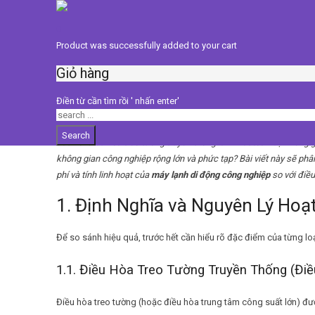
Điều Hòa Di Động Công Ngh
0
Loại Nào Hiệu Quả Hơn?
Product
was successfully added to your cart
Giỏ hàng
8 Tháng Mười Hai, 2025
Chưa được phân loại
Điền từ cần tìm rồi ' nhấn enter'
Trong môi trường nhà xưởng, nhu cầu làm mát rất cấp thiết.
Điều 
Search
đầu với điều hòa treo tường truyền thống làm mát toàn bộ không gia
không gian công nghiệp rộng lớn và phức tạp? Bài viết này sẽ phâ
phí và tính linh hoạt của
máy lạnh di động công nghiệp
so với điều
1. Định Nghĩa và Nguyên Lý Hoạ
Để so sánh hiệu quả, trước hết cần hiểu rõ đặc điểm của từng loại
1.1. Điều Hòa Treo Tường Truyền Thống (Đi
Điều hòa treo tường (hoặc điều hòa trung tâm công suất lớn) đư