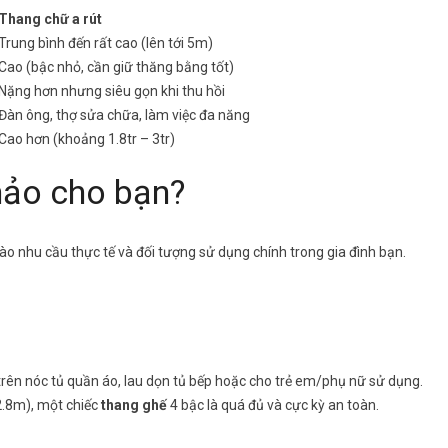
Thang chữ a rút
Trung bình đến rất cao (lên tới 5m)
Cao (bậc nhỏ, cần giữ thăng bằng tốt)
Nặng hơn nhưng siêu gọn khi thu hồi
Đàn ông, thợ sửa chữa, làm việc đa năng
Cao hơn (khoảng 1.8tr – 3tr)
hảo cho bạn?
o nhu cầu thực tế và đối tượng sử dụng chính trong gia đình bạn.
:
trên nóc tủ quần áo, lau dọn tủ bếp hoặc cho trẻ em/phụ nữ sử dụng.
 2.8m), một chiếc
thang ghế
4 bậc là quá đủ và cực kỳ an toàn.