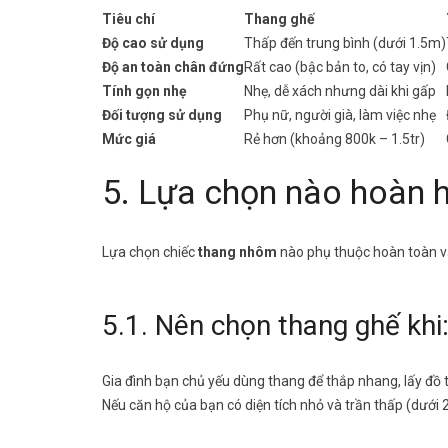
Tiêu chí
Thang ghế
Độ cao sử dụng
Thấp đến trung bình (dưới 1.5m)
Độ an toàn chân đứng
Rất cao (bậc bản to, có tay vịn)
Tính gọn nhẹ
Nhẹ, dễ xách nhưng dài khi gấp
Đối tượng sử dụng
Phụ nữ, người già, làm việc nhẹ
Mức giá
Rẻ hơn (khoảng 800k – 1.5tr)
5. Lựa chọn nào hoàn 
Lựa chọn chiếc
thang nhôm
nào phụ thuộc hoàn toàn và
5.1. Nên chọn thang ghế khi
Gia đình bạn chủ yếu dùng thang để thắp nhang, lấy đồ 
Nếu căn hộ của bạn có diện tích nhỏ và trần thấp (dưới