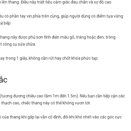
ên thang. Điều này triệt tiêu cảm giác đau chân và sợ độ cao.
u có phần tay vịn phía trên cùng, giúp người dùng có điểm tựa vững
kệ bếp.
ang này được phủ sơn tĩnh điện màu gỗ, trắng hoặc đen, trông
ột công cụ sửa chữa.
y trong 1 giây, không cần rút hay chốt khóa phức tạp.
ắc
 (tương đương chiều cao tầm 1m đến 1.5m). Nếu bạn cần tiếp cận các
 thạch cao, chiếc thang này có thể không vươn tới.
ủa thang khi gấp lại vẫn cố định, đôi khi khó nhét vào các góc cực