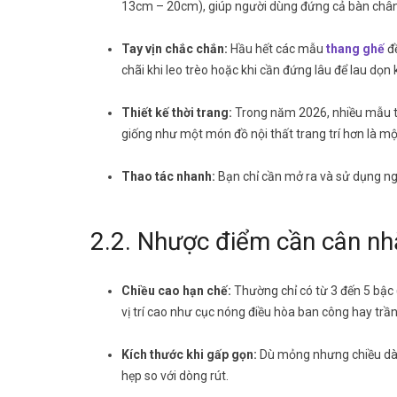
13cm – 20cm), giúp người dùng đứng cả bàn chân l
Tay vịn chắc chắn:
Hầu hết các mẫu
thang ghế
đề
chãi khi leo trèo hoặc khi cần đứng lâu để lau dọn 
Thiết kế thời trang:
Trong năm 2026, nhiều mẫu th
giống như một món đồ nội thất trang trí hơn là m
Thao tác nhanh:
Bạn chỉ cần mở ra và sử dụng nga
2.2. Nhược điểm cần cân nh
Chiều cao hạn chế:
Thường chỉ có từ 3 đến 5 bậc
vị trí cao như cục nóng điều hòa ban công hay trần
Kích thước khi gấp gọn:
Dù mỏng nhưng chiều dài c
hẹp so với dòng rút.