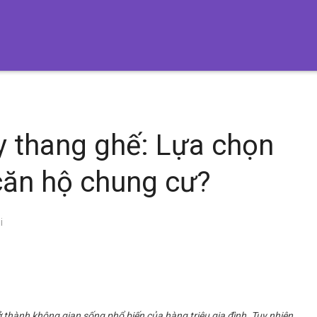
y thang ghế: Lựa chọn
căn hộ chung cư?
i
 thành không gian sống phổ biến của hàng triệu gia đình. Tuy nhiên,