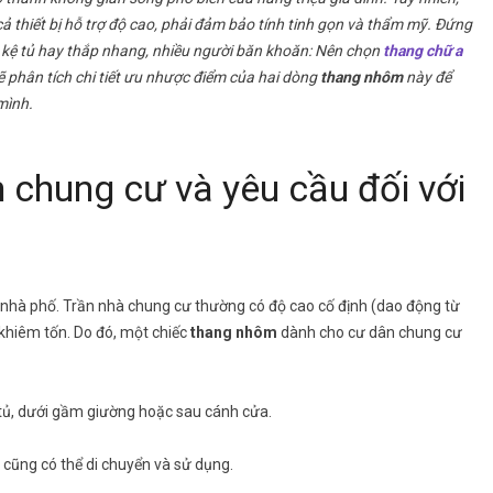
cả thiết bị hỗ trợ độ cao, phải đảm bảo tính tinh gọn và thẩm mỹ. Đứng
 kệ tủ hay thắp nhang, nhiều người băn khoăn: Nên chọn
thang chữ a
ẽ phân tích chi tiết ưu nhược điểm của hai dòng
thang nhôm
này để
mình.
 chung cư và yêu cầu đối với
i nhà phố. Trần nhà chung cư thường có độ cao cố định (dao động từ
khiêm tốn. Do đó, một chiếc
thang nhôm
dành cho cư dân chung cư
 tủ, dưới gầm giường hoặc sau cánh cửa.
 cũng có thể di chuyển và sử dụng.