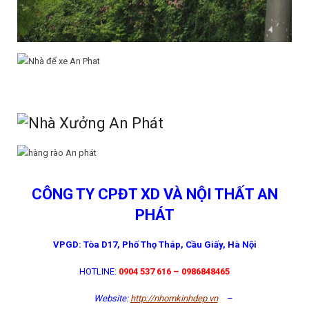
CÔNG TY CPĐT XD VÀ NỘ
I THẤ
T AN
PHÁ
T
VPGD: Tòa D17, Phố Thọ Tháp, Cầu Giấy, Hà Nội
HOTLINE:
0904 537 616 – 0986848465
Website:
http://nhomkinhdep.vn
–