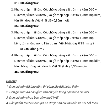
310.000đồ
ng/m
2
Khung thép mái tôn: Cột chống bằng sắt tròn mạ kẽm D60 –
D76mm, vỉ kèo V50xV50, xà gồ thép hộp 30x60x1,2mm mạ kẽm,
tôn liên doanh Việt Nhật dày 0,35mm giá
350.000đồ
ng/m
2
Khung thép mái tôn: Cột chống bằng sắt tròn mạ kẽm D60 –
D76mm, vỉ kèo V40xV40, xà gồ thép hộp 25x50x1,2mm mạ
kẽm, tôn chống nóng liên doanh Việt Nhật dày 0,35mm giá
410.000đồ
ng/m
2
Khung thép mái tôn: Cột chống bằng sắt tròn mạ kẽm D60 –
D76mm, vỉ kèo V50xV50, xà gồ thép hộp 30x60x1,2mm mạ kẽm,
tôn chống nóng liên doanh Việt Nhật dày 0,35mm giá
450.000đồ
ng/m
2
Ghi chú
:
1. Đơ
n giá trên đã bao gồ
m thi công lắ
p đặ
t hoàn thiệ
n
2. Đơ
n giá trên đã bao gồ
m vậ
n chuyể
n trong nộ
i thành Hà Nộ
i
3. Đơ
n giá trên chư
a bao gồ
m thuế
VAT
4. Sả
n phẩ
m thiế
t kế
báo giá sẽ
đượ
c căn cứ
vào bả
n vẽ
chi tiế
t theo