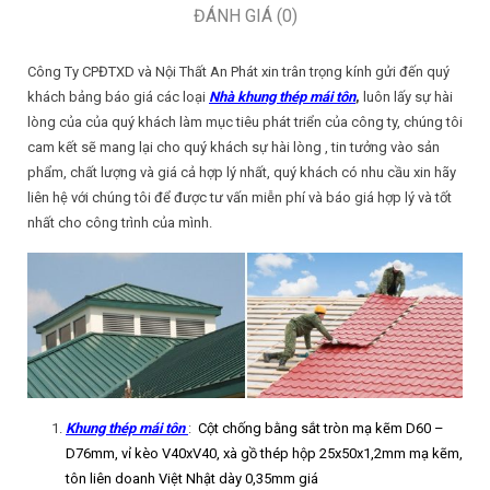
ĐÁNH GIÁ (0)
Công Ty CPĐTXD và Nội Thất An Phát xin trân trọng kính gửi đến quý
khách bảng báo giá các loại
N
hà khung thép mái tôn
,
luôn lấy sự hài
lòng của của quý khách làm mục tiêu phát triển của công ty, chúng tôi
cam kết sẽ mang lại cho quý khách sự hài lòng , tin tưởng vào sản
phẩm, chất lượng và giá cả hợp lý nhất, quý khách có nhu cầu xin hãy
liên hệ với chúng tôi để được tư vấn miễn phí và báo giá hợp lý và tốt
nhất cho công trình của mình.
Khung thép mái tôn
:
Cột chống bằng sắt tròn mạ kẽm D60 –
D76mm, vỉ kèo V40xV40, xà gồ thép hộp 25x50x1,2mm mạ kẽm,
tôn liên doanh Việt Nhật dày 0,35mm giá