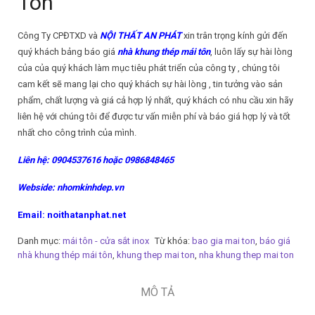
Tôn
Công Ty CPĐTXD và
NỘI THẤT AN PHÁT
xin trân trọng kính gửi đến
quý khách bảng báo giá
nhà khung thép mái tôn
, luôn lấy sự hài lòng
của của quý khách làm mục tiêu phát triển của công ty , chúng tôi
cam kết sẽ mang lại cho quý khách sự hài lòng , tin tưởng vào sản
phẩm, chất lượng và giá cả hợp lý nhất, quý khách có nhu cầu xin hãy
liên hệ với chúng tôi để được tư vấn miễn phí và báo giá hợp lý và tốt
nhất cho công trình của mình.
Liên hệ: 0904537616 hoặc 0986848465
Webside: nhomkinhdep.vn
Email: noithatanphat.net
Danh mục:
mái tôn - cửa sắt inox
Từ khóa:
bao gia mai ton
,
báo giá
nhà khung thép mái tôn
,
khung thep mai ton
,
nha khung thep mai ton
MÔ TẢ