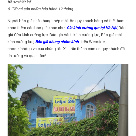
hồ
sơ
thiế
t kế
.
5. Tấ
t cả
sả
n phẩ
m bả
o hành 12 thán
g
Ngoài báo giá nhà khung thép mái tôn quý khách hàng có thể tham
khảo thêm các báo giá khác như:
Giá kính cường lực tại Hà Nội
, Báo
giá Cửa kính cường lực, Báo giá Vách kính cường lực, Báo giá mái
kính cường lực,
Báo giá khung nhôm kính
…trên Webside:
nhomkinhdep.vn của chúng tôi. Xin trân thành cảm ơn quý khách đã
tin tưởng và quan tâm!