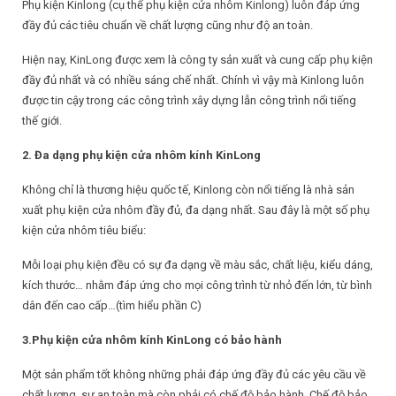
Phụ kiện Kinlong (cụ thể phụ kiện cửa nhôm Kinlong) luôn đáp ứng
đầy đủ các tiêu chuẩn về chất lượng cũng như độ an toàn.
Hiện nay, KinLong được xem là công ty sản xuất và cung cấp phụ kiện
đầy đủ nhất và có nhiều sáng chế nhất. Chính vì vậy mà Kinlong luôn
được tin cậy trong các công trình xây dựng lẫn công trình nổi tiếng
thế giới.
2. Đa dạng phụ kiện cửa nhôm kính KinLong
Không chỉ là thương hiệu quốc tế, Kinlong còn nổi tiếng là nhà sản
xuất phụ kiện cửa nhôm đầy đủ, đa dạng nhất. Sau đây là một số phụ
kiện cửa nhôm tiêu biểu:
Mỗi loại phụ kiện đều có sự đa dạng về màu sắc, chất liệu, kiểu dáng,
kích thước… nhằm đáp ứng cho mọi công trình từ nhỏ đến lớn, từ bình
dân đến cao cấp…(tìm hiểu phần C)
3.Phụ kiện cửa nhôm kính KinLong có bảo hành
Một sản phẩm tốt không những phải đáp ứng đầy đủ các yêu cầu về
chất lượng, sự an toàn mà còn phải có chế độ bảo hành. Chế độ bảo