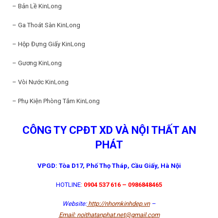
– Bản Lề KinLong
– Ga Thoát Sàn KinLong
– Hộp Đựng Giấy KinLong
– Gương KinLong
– Vòi Nước KinLong
– Phụ Kiện Phòng Tắm KinLong
CÔNG TY CPĐT XD VÀ NỘI THẤT AN
PHÁT
VPGD: Tòa D17, Phố Thọ Tháp, Cầu Giấy, Hà Nội
HOTLINE
:
0904 537 616 – 0986848465
Website:
http://nhomkinhdep.vn
–
Email: noithatanphat.net@gmail.com