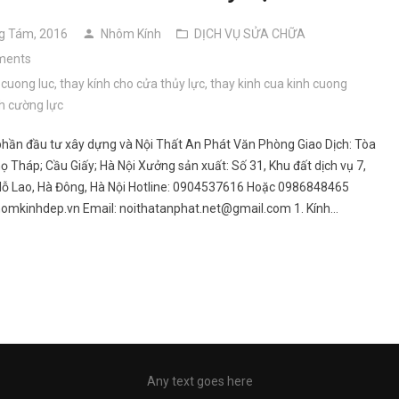
g Tám, 2016
Nhôm Kính
DỊCH VỤ SỬA CHỮA
ments
 cuong luc
,
thay kính cho cửa thủy lực
,
thay kinh cua kinh cuong
nh cường lực
phần đầu tư xây dựng và Nội Thất An Phát Văn Phòng Giao Dịch: Tòa
ọ Tháp; Cầu Giấy; Hà Nội Xưởng sản xuất: Số 31, Khu đất dịch vụ 7,
Mỗ Lao, Hà Đông, Hà Nội Hotline: 0904537616 Hoặc 0986848465
homkinhdep.vn Email: noithatanphat.net@gmail.com 1. Kính…
Any text goes here