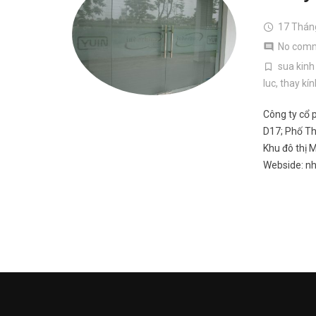
17 Thán
No com
sua kinh
luc
,
thay kí
Công ty cổ 
D17; Phố Th
Khu đô thị 
Webside: n