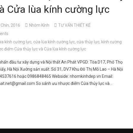
và Cửa lùa kính cường lực
 Chín, 2016
Nhôm Kính
TƯ VẤN THIẾT KẾ
ents
ửa kính cường lực
,
cửa lùa kính cường lực
,
cửa thủy lực
,
kính cường
c điểm Cửa thủy lực và Cửa lùa kính cường lực
phẩn đầu tư xây dựng và Nội thất An Phát VPGD: Tòa D17, Phố Thọ
iấy, Hà Nội Xưởng sản xuất: Số 31, DV7 Khu Đô Thị Mỗ Lao – Hà Nội
904537616 hoặc 0986848465 Webside: nhomkinhdep.vn Email:
hat.net@gmail.com So sánh ưu nhược điểm Cửa thủy lực và…