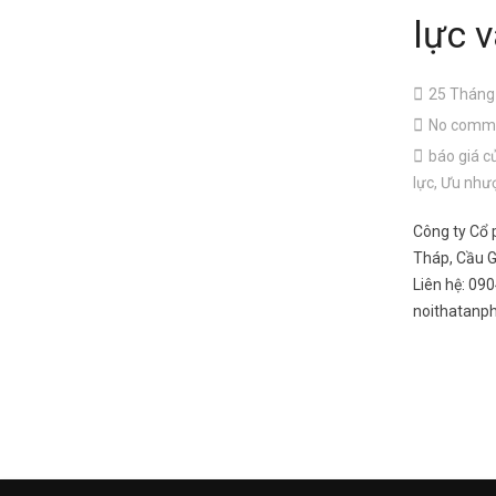
lực 
25 Tháng
No comm
báo giá c
lực
,
Ưu nhượ
Công ty Cổ 
Tháp, Cầu G
Liên hệ: 0
noithatanp