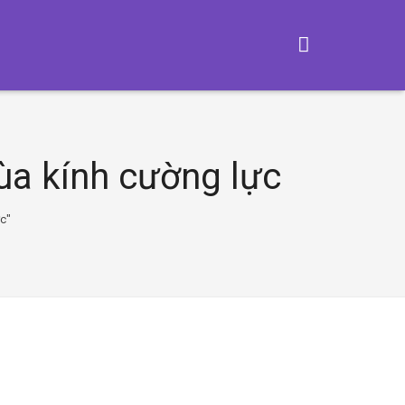
ùa kính cường lực
c"