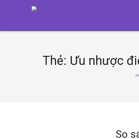
Thẻ:
Ưu nhược đi
H
So s