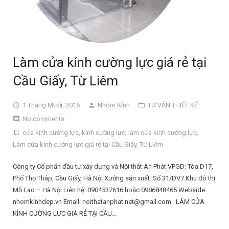
Làm cửa kính cường lực giá rẻ tại
Cầu Giấy, Từ Liêm
1 Tháng Mười, 2016
Nhôm Kính
TƯ VẤN THIẾT KẾ
No comments
cửa kính cường lực
,
kính cường lực
,
làm cửa kính cường lực
,
Làm cửa kính cường lực giá rẻ tại Cầu Giấy
,
Từ Liêm
Công ty Cổ phẩn đầu tư xây dựng và Nội thất An Phát VPGD: Tòa D17,
Phố Thọ Tháp, Cầu Giấy, Hà Nội Xưởng sản xuất: Số 31/DV7 Khu đô thị
Mỗ Lao – Hà Nội Liên hệ: 0904537616 hoặc 0986848465 Webside:
nhomkinhdep.vn Email: noithatanphat.net@gmail.com LÀM CỬA
KÍNH CƯỜNG LỰC GIÁ RẺ TẠI CẦU…