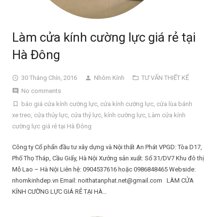
Làm cửa kính cường lực giá rẻ tại
Hà Đông
30 Tháng Chín, 2016
Nhôm Kính
TƯ VẤN THIẾT KẾ
No comments
báo giá cửa kính cường lực
,
cửa kính cường lực
,
cửa lùa bánh
xe treo
,
cửa thủy lực
,
cửa thỷ lực
,
kính cường lực
,
Làm cửa kính
cường lực giá rẻ tại Hà Đông
Công ty Cổ phẩn đầu tư xây dựng và Nội thất An Phát VPGD: Tòa D17,
Phố Thọ Tháp, Cầu Giấy, Hà Nội Xưởng sản xuất: Số 31/DV7 Khu đô thị
Mỗ Lao – Hà Nội Liên hệ: 0904537616 hoặc 0986848465 Webside:
nhomkinhdep.vn Email: noithatanphat.net@gmail.com LÀM CỬA
KÍNH CƯỜNG LỰC GIÁ RẺ TẠI HÀ…