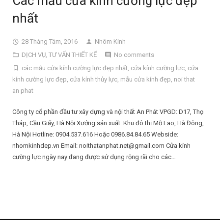
Các mẫu cửa kính cường lực đẹp
nhất
28 Tháng Tám, 2016
Nhôm Kính
DỊCH VỤ
,
TƯ VẤN THIẾT KẾ
No comments
các mẫu cửa kính cường lực đẹp nhất
,
cửa kính cường lực
,
cửa
kính cường lực đẹp
,
cửa kính thủy lực
,
mẫu cửa kính đẹp
,
noi that
an phat
Công ty cổ phần đầu tư xây dựng và nội thất An Phát VPGD: D17, Thọ
Tháp, Cầu Giấy, Hà Nội Xưởng sản xuất: Khu đô thị Mỗ Lao, Hà Đông,
Hà Nội Hotline: 0904.537.616 Hoặc 0986.84.84.65 Webside:
nhomkinhdep.vn Email: noithatanphat.net@gmail.com Cửa kính
cường lực ngày nay đang được sử dụng rộng rãi cho các…