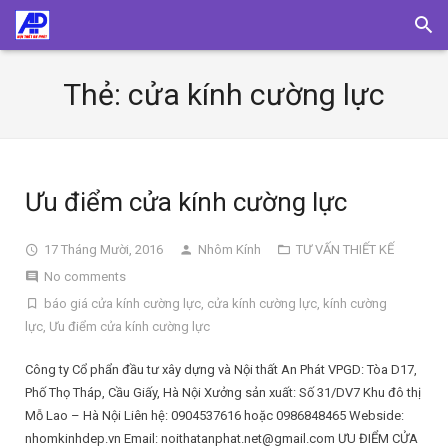
Thẻ:
cửa kính cường lực
Ưu điểm cửa kính cường lực
17 Tháng Mười, 2016
Nhôm Kính
TƯ VẤN THIẾT KẾ
No comments
báo giá cửa kính cường lực
,
cửa kính cường lực
,
kính cường
lực
,
Ưu điểm cửa kính cường lực
Công ty Cổ phẩn đầu tư xây dựng và Nội thất An Phát VPGD: Tòa D17,
Phố Thọ Tháp, Cầu Giấy, Hà Nội Xưởng sản xuất: Số 31/DV7 Khu đô thị
Mỗ Lao – Hà Nội Liên hệ: 0904537616 hoặc 0986848465 Webside:
nhomkinhdep.vn Email: noithatanphat.net@gmail.com ƯU ĐIỂM CỬA