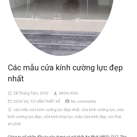
Các mẫu cửa kính cường lực đẹp
nhất
28 Tháng Tám, 2016
Nhôm Kính
DỊCH VỤ
,
TƯ VẤN THIẾT KẾ
No comments
các mẫu cửa kính cường lực đẹp nhất
,
cửa kính cường lực
,
cửa
kính cường lực đẹp
,
cửa kính thủy lực
,
mẫu cửa kính đẹp
,
noi that
an phat
Công ty cổ phần đầu tư xây dựng và nội thất An Phát VPGD: D17, Thọ