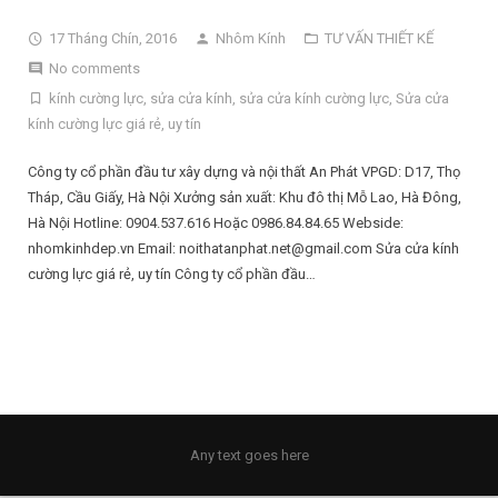
17 Tháng Chín, 2016
Nhôm Kính
TƯ VẤN THIẾT KẾ
No comments
kính cường lực
,
sửa cửa kính
,
sửa cửa kính cường lực
,
Sửa cửa
kính cường lực giá rẻ
,
uy tín
Công ty cổ phần đầu tư xây dựng và nội thất An Phát VPGD: D17, Thọ
Tháp, Cầu Giấy, Hà Nội Xưởng sản xuất: Khu đô thị Mỗ Lao, Hà Đông,
Hà Nội Hotline: 0904.537.616 Hoặc 0986.84.84.65 Webside:
nhomkinhdep.vn Email: noithatanphat.net@gmail.com Sửa cửa kính
cường lực giá rẻ, uy tín Công ty cổ phần đầu…
Any text goes here