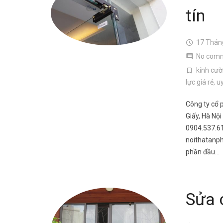
tín
17 Thán
No com
kính cườ
lực giá rẻ
,
uy
Công ty cổ 
Giấy, Hà Nội
0904.537.6
noithatanph
phần đầu…
Sửa 