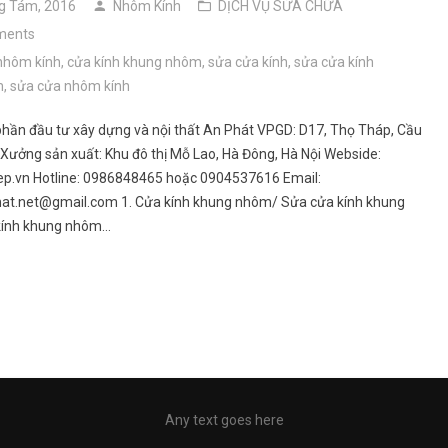
g Tám, 2016
Nhôm Kính
DỊCH VỤ SỬA CHỮA
ments
 nhôm kính
,
cửa kính khung nhôm
,
sửa cửa kính
,
sửa cửa kính
m
,
sửa cửa nhôm kính
phần đầu tư xây dựng và nội thất An Phát VPGD: D17, Thọ Tháp, Cầu
i Xưởng sản xuất: Khu đô thị Mỗ Lao, Hà Đông, Hà Nội Webside:
p.vn Hotline: 0986848465 hoặc 0904537616 Email:
hat.net@gmail.com 1. Cửa kính khung nhôm/ Sửa cửa kính khung
ính khung nhôm…
Any text goes here